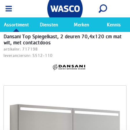
Wasco App
Bekijk
Ga naar de Wasco app
Assortiment
Diensten
Merken
Kennis
Dansani Top Spiegelkast, 2 deuren 70,4x120 cm mat
wit, met contactdoos
artikelnr: 717198
leveranciersnr: S512-110