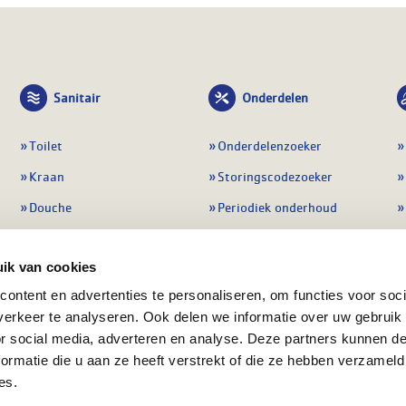
Sanitair
Onderdelen
Toilet
Onderdelenzoeker
Kraan
Storingscodezoeker
Douche
Periodiek onderhoud
Wastafel
Pompen
ik van cookies
Badmeubel
Regelapparatuur
ontent en advertenties te personaliseren, om functies voor soci
Afvoeren
Preventie & detectie
erkeer te analyseren. Ook delen we informatie over uw gebruik
Alle sanitair
Alle onderdelen
or social media, adverteren en analyse. Deze partners kunnen 
ormatie die u aan ze heeft verstrekt of die ze hebben verzameld
es.