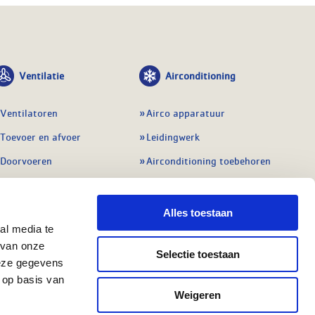
Ventilatie
Airconditioning
Ventilatoren
Airco apparatuur
Toevoer en afvoer
Leidingwerk
Doorvoeren
Airconditioning toebehoren
Balansventilatie WTW
Gereedschap en
meetapparatuur
Service & onderhoud
Alles toestaan
Service en onderhoud
al media te
Regelingen
 van onze
Regelapparatuur
Selectie toestaan
Alle ventilatie
deze gegevens
Alle koeling
 op basis van
Weigeren