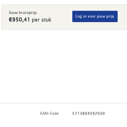
Jouw brutoprijs
Log in voor jouw prijs
€950,41
per stuk
EAN-Code
5713804392930