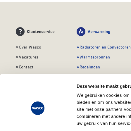
Klantenservice
Verwarming
Over Wasco
Radiatoren en Convectoren
Vacatures
Warmtebronnen
Contact
Regelingen
Wasco Nieuwsbrief
Vloerverwarming
Deze website maakt gebru
Vestigingen
Leidingwerk
We gebruiken cookies om c
Klant worden
Warmwatertoestellen
bieden en om ons websitev
Veelgestelde vragen
Alle verwarming
site met onze partners vo
combineren met andere inf
uw gebruik van hun servic