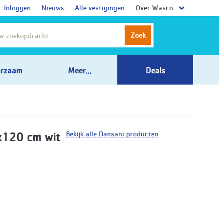
Inloggen
Nieuws
Alle vestigingen
Over Wasco
Zoek
rzaam
Meer...
Deals
Bekijk alle Dansani producten
x120 cm wit