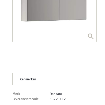
Kenmerken
Merk
Dansani
Leverancierscode
S672-112