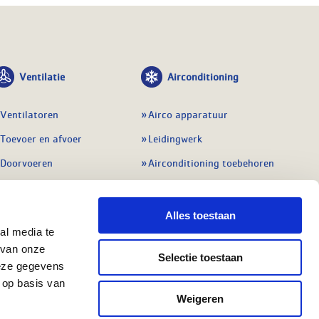
Ventilatie
Airconditioning
Ventilatoren
Airco apparatuur
Toevoer en afvoer
Leidingwerk
Doorvoeren
Airconditioning toebehoren
Balansventilatie WTW
Gereedschap en
meetapparatuur
Service & onderhoud
Alles toestaan
Service en onderhoud
al media te
Regelingen
 van onze
Regelapparatuur
Selectie toestaan
Alle ventilatie
deze gegevens
Alle koeling
 op basis van
Weigeren