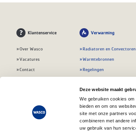
Klantenservice
Verwarming
Over Wasco
Radiatoren en Convectoren
Vacatures
Warmtebronnen
Contact
Regelingen
Wasco Nieuwsbrief
Vloerverwarming
Deze website maakt gebru
Vestigingen
Leidingwerk
We gebruiken cookies om c
Klant worden
Warmwatertoestellen
bieden en om ons websitev
Veelgestelde vragen
Alle verwarming
site met onze partners vo
combineren met andere inf
uw gebruik van hun servic