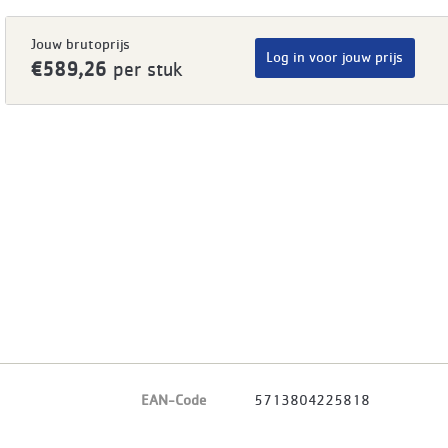
Jouw brutoprijs
Log in voor jouw prijs
€589,26
per stuk
EAN-Code
5713804225818