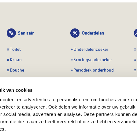
Sanitair
Onderdelen
Toilet
Onderdelenzoeker
Kraan
Storingscodezoeker
Douche
Periodiek onderhoud
Wastafel
Pompen
ik van cookies
Badmeubel
Regelapparatuur
ontent en advertenties te personaliseren, om functies voor soci
Afvoeren
Preventie & detectie
erkeer te analyseren. Ook delen we informatie over uw gebruik
Alle sanitair
Alle onderdelen
or social media, adverteren en analyse. Deze partners kunnen 
ormatie die u aan ze heeft verstrekt of die ze hebben verzameld
es.