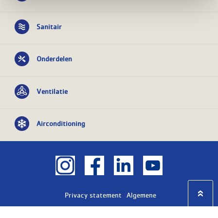
Sanitair
Onderdelen
Ventilatie
Airconditioning
Privacy statement
Algemene
voorwaarden
KvK nr: 08055426
BTW nr: