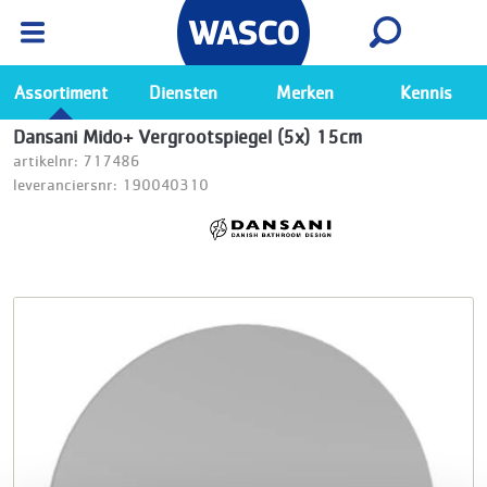
Wasco App
Bekijk
Ga naar de Wasco app
Assortiment
Diensten
Merken
Kennis
Dansani Mido+ Vergrootspiegel (5x) 15cm
artikelnr: 717486
leveranciersnr: 190040310