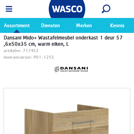
Wasco App
Bekijk
Ga naar de Wasco app
Assortiment
Diensten
Merken
Kennis
Dansani Mido+ Wastafelmeubel onderkast 1 deur 57
,6x50x35 cm, warm eiken, L
artikelnr: 717452
leveranciersnr: P01-1255