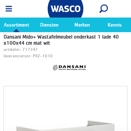
Wasco App
Bekijk
Ga naar de Wasco app
Assortiment
Diensten
Merken
Kennis
Dansani Mido+ Wastafelmeubel onderkast 1 lade 40
x100x44 cm mat wit
artikelnr: 717347
leveranciersnr: P42-1010