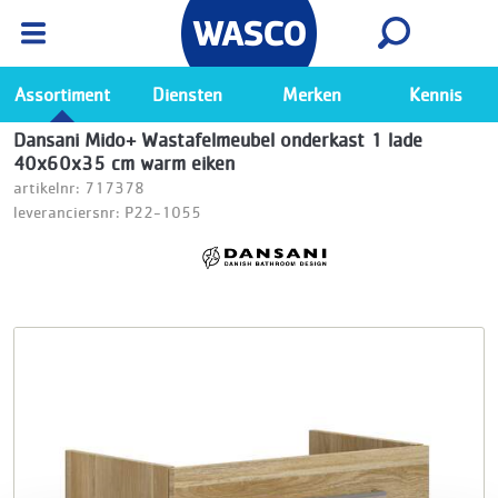
Wasco App
Bekijk
Ga naar de Wasco app
Assortiment
Diensten
Merken
Kennis
Dansani Mido+ Wastafelmeubel onderkast 1 lade
40x60x35 cm warm eiken
artikelnr: 717378
leveranciersnr: P22-1055