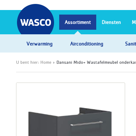
Assortiment
Diensten
M
Verwarming
Airconditioning
Sanit
U bent hier:
Home
Dansani Mido+ Wastafelmeubel onderkas