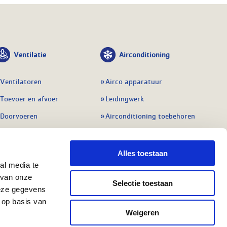
Ventilatie
Airconditioning
Ventilatoren
Airco apparatuur
Toevoer en afvoer
Leidingwerk
Doorvoeren
Airconditioning toebehoren
Balansventilatie WTW
Gereedschap en
meetapparatuur
Service & onderhoud
Alles toestaan
Service en onderhoud
al media te
Regelingen
 van onze
Regelapparatuur
Selectie toestaan
Alle ventilatie
deze gegevens
Alle koeling
 op basis van
Weigeren