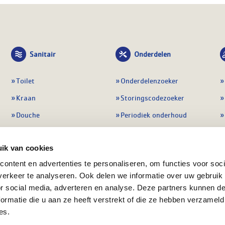
Sanitair
Onderdelen
Toilet
Onderdelenzoeker
Kraan
Storingscodezoeker
Douche
Periodiek onderhoud
Wastafel
Pompen
ik van cookies
Badmeubel
Regelapparatuur
ontent en advertenties te personaliseren, om functies voor soci
Afvoeren
Preventie & detectie
erkeer te analyseren. Ook delen we informatie over uw gebruik
Alle sanitair
Alle onderdelen
or social media, adverteren en analyse. Deze partners kunnen 
ormatie die u aan ze heeft verstrekt of die ze hebben verzameld
es.