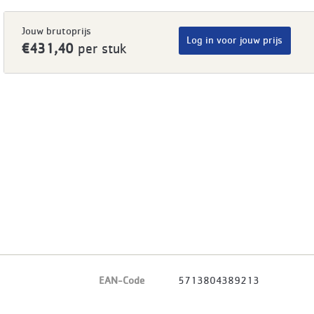
Jouw brutoprijs
Log in voor jouw prijs
€431,40
per stuk
EAN-Code
5713804389213