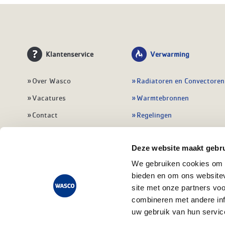
Klantenservice
Verwarming
Over Wasco
Radiatoren en Convectoren
Vacatures
Warmtebronnen
Contact
Regelingen
Wasco Nieuwsbrief
Vloerverwarming
Deze website maakt gebru
Vestigingen
Leidingwerk
We gebruiken cookies om c
Klant worden
Warmwatertoestellen
bieden en om ons websitev
Veelgestelde vragen
Alle verwarming
site met onze partners vo
combineren met andere inf
uw gebruik van hun servic