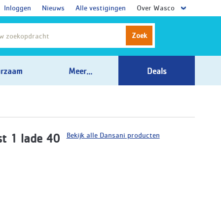
Inloggen
Nieuws
Alle vestigingen
Over Wasco
Zoek
rzaam
Meer...
Deals
Bekijk alle Dansani producten
t 1 lade 40