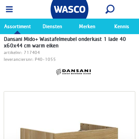
Wasco App
Bekijk
Ga naar de Wasco app
Assortiment
Diensten
Merken
Kennis
Dansani Mido+ Wastafelmeubel onderkast 1 lade 40
x60x44 cm warm eiken
artikelnr: 717404
leveranciersnr: P40-1055