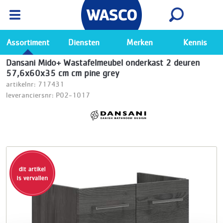
Wasco App
Bekijk
Ga naar de Wasco app
Assortiment
Diensten
Merken
Kennis
Dansani Mido+ Wastafelmeubel onderkast 2 deuren
57,6x60x35 cm cm pine grey
artikelnr: 717431
leveranciersnr: P02-1017