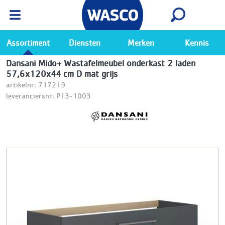
Wasco App
Bekijk
Ga naar de Wasco app
Assortiment
Diensten
Merken
Kennis
Dansani Mido+ Wastafelmeubel onderkast 2 laden
57,6x120x44 cm D mat grijs
artikelnr: 717219
leveranciersnr: P13-1003