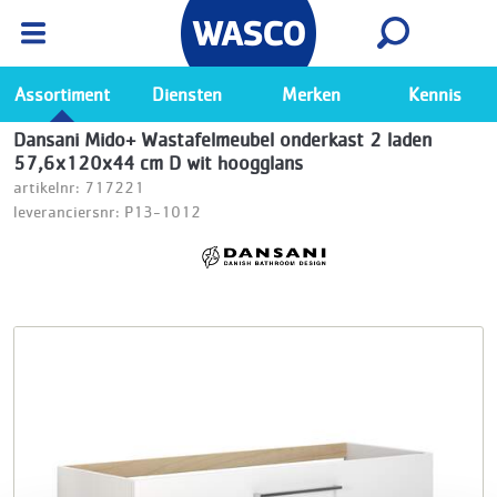
Wasco App
Bekijk
Ga naar de Wasco app
Assortiment
Diensten
Merken
Kennis
Dansani Mido+ Wastafelmeubel onderkast 2 laden
57,6x120x44 cm D wit hoogglans
artikelnr: 717221
leveranciersnr: P13-1012