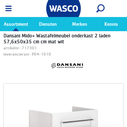
Wasco App
Bekijk
Ga naar de Wasco app
Assortiment
Diensten
Merken
Kennis
Dansani Mido+ Wastafelmeubel onderkast 2 laden
57,6x50x35 cm cm mat wit
artikelnr: 717301
leveranciersnr: P04-1010