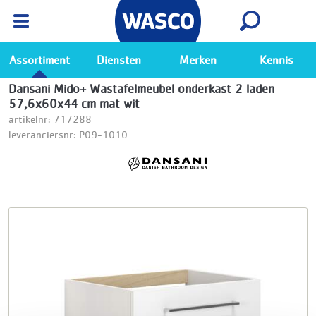
Wasco App
Bekijk
Ga naar de Wasco app
Assortiment
Diensten
Merken
Kennis
Dansani Mido+ Wastafelmeubel onderkast 2 laden
57,6x60x44 cm mat wit
artikelnr: 717288
leveranciersnr: P09-1010