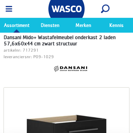
Wasco App
Bekijk
Ga naar de Wasco app
Assortiment
Diensten
Merken
Kennis
Dansani Mido+ Wastafelmeubel onderkast 2 laden
57,6x60x44 cm zwart structuur
artikelnr: 717291
leveranciersnr: P09-1029