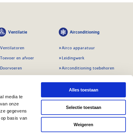
Ventilatie
Airconditioning
Ventilatoren
Airco apparatuur
Toevoer en afvoer
Leidingwerk
Doorvoeren
Airconditioning toebehoren
Balansventilatie WTW
Gereedschap en
meetapparatuur
Service & onderhoud
Alles toestaan
Service en onderhoud
al media te
Regelingen
 van onze
Regelapparatuur
Selectie toestaan
Alle ventilatie
deze gegevens
Alle koeling
 op basis van
Weigeren