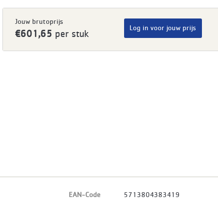
Jouw brutoprijs
Log in voor jouw prijs
€601,65
per stuk
EAN-Code
5713804383419