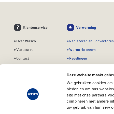
Klantenservice
Verwarming
Over Wasco
Radiatoren en Convectoren
Vacatures
Warmtebronnen
Contact
Regelingen
Wasco Nieuwsbrief
Vloerverwarming
Deze website maakt gebru
Vestigingen
Leidingwerk
We gebruiken cookies om c
Klant worden
Warmwatertoestellen
bieden en om ons websitev
Veelgestelde vragen
Alle verwarming
site met onze partners vo
combineren met andere inf
uw gebruik van hun servic