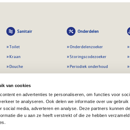
Sanitair
Onderdelen
Toilet
Onderdelenzoeker
Kraan
Storingscodezoeker
Douche
Periodiek onderhoud
Wastafel
Pompen
ik van cookies
Badmeubel
Regelapparatuur
ontent en advertenties te personaliseren, om functies voor soci
Afvoeren
Preventie & detectie
erkeer te analyseren. Ook delen we informatie over uw gebruik
Alle sanitair
Alle onderdelen
or social media, adverteren en analyse. Deze partners kunnen 
ormatie die u aan ze heeft verstrekt of die ze hebben verzameld
es.