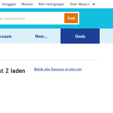
Inloggen
Nieuws
Alle vestigingen
Over Wasco
Zoek
rzaam
Meer...
Deals
Bekijk alle Dansani producten
t 2 laden