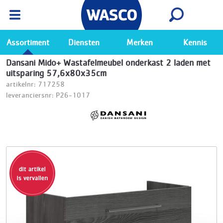
Wasco App
Bekijk
Ga naar de Wasco app
Assortiment
Diensten
Merken
Kennis
Dansani Mido+ Wastafelmeubel onderkast 2 laden met
uitsparing 57,6x80x35cm
artikelnr: 717258
leveranciersnr: P26-1017