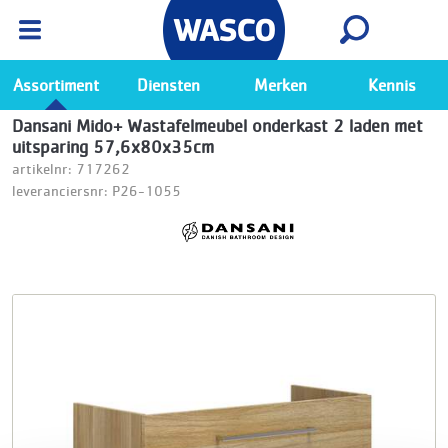
Wasco App
Bekijk
Ga naar de Wasco app
Assortiment
Diensten
Merken
Kennis
Dansani Mido+ Wastafelmeubel onderkast 2 laden met
uitsparing 57,6x80x35cm
artikelnr: 717262
leveranciersnr: P26-1055