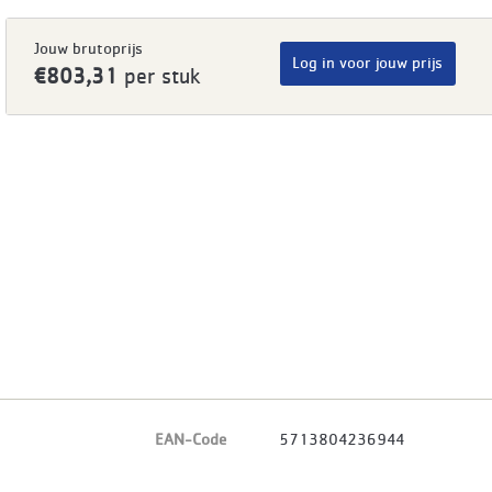
Jouw brutoprijs
Log in voor jouw prijs
€803,31
per stuk
EAN-Code
5713804236944