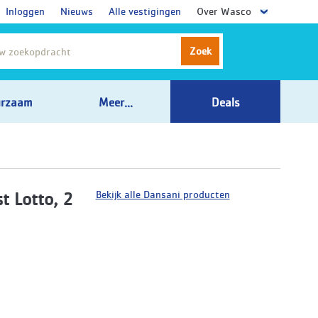
Inloggen
Nieuws
Alle vestigingen
Over Wasco
Zoek
rzaam
Meer...
Deals
Bekijk alle Dansani producten
t Lotto, 2