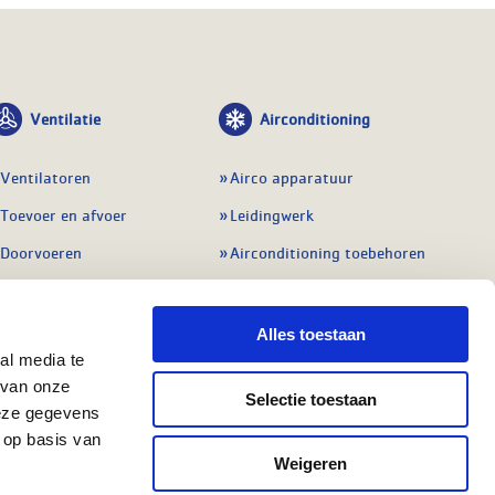
Ventilatie
Airconditioning
Ventilatoren
Airco apparatuur
Toevoer en afvoer
Leidingwerk
Doorvoeren
Airconditioning toebehoren
Balansventilatie WTW
Gereedschap en
meetapparatuur
Service & onderhoud
Alles toestaan
Service en onderhoud
al media te
Regelingen
 van onze
Regelapparatuur
Selectie toestaan
Alle ventilatie
deze gegevens
Alle koeling
 op basis van
Weigeren