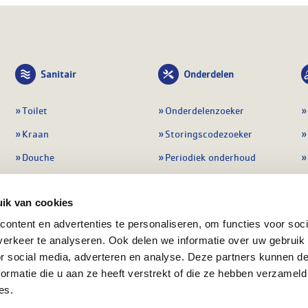
Sanitair
Onderdelen
Toilet
Onderdelenzoeker
Kraan
Storingscodezoeker
Douche
Periodiek onderhoud
Wastafel
Pompen
ik van cookies
Badmeubel
Regelapparatuur
ontent en advertenties te personaliseren, om functies voor soci
Afvoeren
Preventie & detectie
erkeer te analyseren. Ook delen we informatie over uw gebruik
Alle sanitair
Alle onderdelen
or social media, adverteren en analyse. Deze partners kunnen 
ormatie die u aan ze heeft verstrekt of die ze hebben verzameld
es.