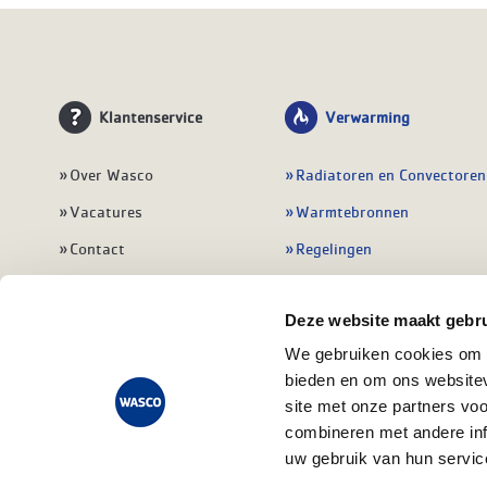
Klantenservice
Verwarming
Over Wasco
Radiatoren en Convectoren
Vacatures
Warmtebronnen
Contact
Regelingen
Wasco Nieuwsbrief
Vloerverwarming
Deze website maakt gebru
Vestigingen
Leidingwerk
We gebruiken cookies om c
Klant worden
Warmwatertoestellen
bieden en om ons websitev
Veelgestelde vragen
Alle verwarming
site met onze partners vo
combineren met andere inf
uw gebruik van hun servic