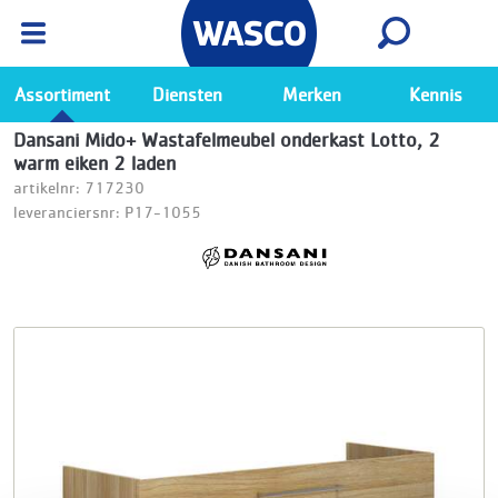
Wasco App
Bekijk
Ga naar de Wasco app
Assortiment
Diensten
Merken
Kennis
Dansani Mido+ Wastafelmeubel onderkast Lotto, 2
warm eiken 2 laden
artikelnr: 717230
leveranciersnr: P17-1055