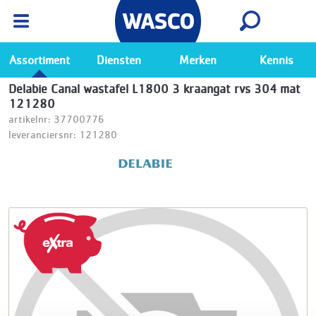
Wasco App
Bekijk
Ga naar de Wasco app
Assortiment
Diensten
Merken
Kennis
Delabie Canal wastafel L1800 3 kraangat rvs 304 mat
121280
artikelnr: 37700776
leveranciersnr: 121280