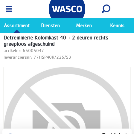
Wasco App
Bekijk
Ga naar de Wasco app
Assortiment
Diensten
Merken
Kennis
Detremmerie Kolomkast 40 + 2 deuren rechts
greeploos afgeschuind
artikelnr: 66005047
leveranciersnr: 77HSP40R/225/S3