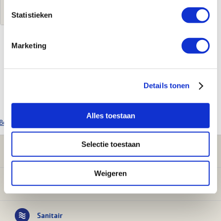
Log in voor jouw prijs
Statistieken
Marketing
Kenmerken
Merk
Detremmerie
Details tonen
Leverancierscode
77HSP40R/225/S3
EAN-Code
5401109939126
Alles toestaan
Bekijk alle Detremmerie producten
Selectie toestaan
Klantenservice
Weigeren
Verwarming
Sanitair