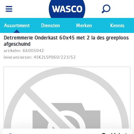
Wasco App
Bekijk
Ga naar de Wasco app
Assortiment
Diensten
Merken
Kennis
Detremmerie Onderkast 60x45 met 2 la des greeploos
afgeschuind
artikelnr: 66005042
leveranciersnr: 45K2LSP060/223/S2