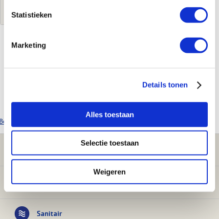
Log in voor jouw prijs
Statistieken
Marketing
Kenmerken
Merk
Detremmerie
Details tonen
Leverancierscode
45K2LSP060/223/S2
EAN-Code
5401109150385
Alles toestaan
Bekijk alle Detremmerie producten
Selectie toestaan
Klantenservice
Weigeren
Verwarming
Sanitair