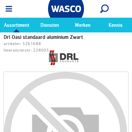
Wasco App
Bekijk
Ga naar de Wasco app
Assortiment
Diensten
Merken
Kennis
Drl Oasi standaard aluminium Zwart
artikelnr: 5261688
leveranciersnr: 228005