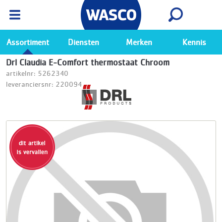
Wasco App
Bekijk
Ga naar de Wasco app
Assortiment
Diensten
Merken
Kennis
Drl Claudia E-Comfort thermostaat Chroom
artikelnr: 5262340
leveranciersnr: 220094