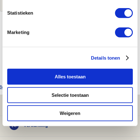
Statistieken
Kenmerken
Marketing
Merk
Duco
Leverancierscode
0000-4728
Details tonen
EAN-Code
5425037156776
Product soort
Montagering
Diameter
125 mm
Alles toestaan
Bekijk alle Duco producten
Selectie toestaan
Klantenservice
Weigeren
Verwarming