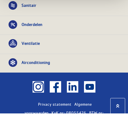
Sanitair
Onderdelen
Ventilatie
Airconditioning
Privacy statement
Algemene
voorwaarden
KvK nr: 08055426
BTW nr:
NL801603729B01
Copyright Ⓒ 2026