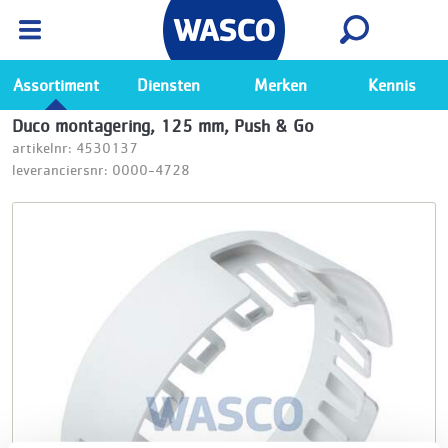
Wasco App
Bekijk
Ga naar de Wasco app
Assortiment
Diensten
Merken
Kennis
Duco montagering, 125 mm, Push & Go
artikelnr: 4530137
leveranciersnr: 0000-4728