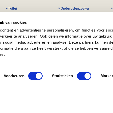
Toilet
Onderdelenzoeker
Kraan
Storingscodezoeker
ik van cookies
Douche
Periodiek onderhoud
ontent en advertenties te personaliseren, om functies voor soci
Wastafel
Pompen
erkeer te analyseren. Ook delen we informatie over uw gebruik
Badmeubel
Regelapparatuur
or social media, adverteren en analyse. Deze partners kunnen 
ormatie die u aan ze heeft verstrekt of die ze hebben verzameld
Afvoeren
Preventie & detectie
es.
Alle sanitair
Alle onderdelen
Voorkeuren
Statistieken
Market
ment
Algemene voorwaarden
KvK nr: 08055426
BTW n