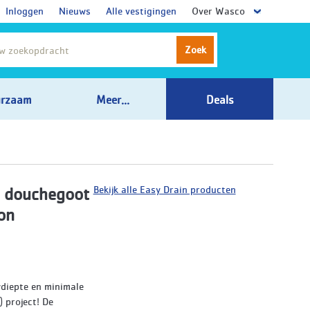
Inloggen
Nieuws
Alle vestigingen
Over Wasco
Zoek
rzaam
Meer...
Deals
Bekijk alle Easy Drain producten
 douchegoot
on
wdiepte en minimale
 project! De