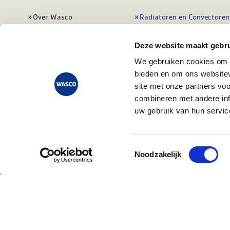
Over Wasco
Radiatoren en Convectoren
Vacatures
Warmtebronnen
Deze website maakt gebru
Contact
Regelingen
We gebruiken cookies om c
Wasco Nieuwsbrief
Vloerverwarming
bieden en om ons websitev
Vestigingen
Leidingwerk
site met onze partners vo
combineren met andere inf
Klant worden
Warmwatertoestellen
uw gebruik van hun servic
Veelgestelde vragen
Alle verwarming
Toestemmingsselectie
Noodzakelijk
Privacy state