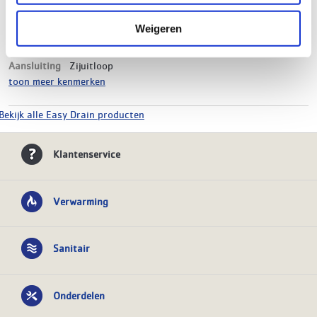
Materiaal
RVS
Kleur
Mat wit
Weigeren
Hoogte
80 mm
Breedte
60 mm
Aansluiting
Zijuitloop
toon meer kenmerken
Bekijk alle Easy Drain producten
Klantenservice
Verwarming
Sanitair
Onderdelen