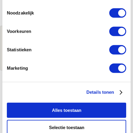
Toestemmingsselectie
Noodzakelijk
Voorkeuren
Jouw brutoprijs
€396,34
per stuk
Statistieken
Log in voor jouw prijs
Marketing
Kenmerken
Details tonen
Merk
Easy Drain
Leverancierscode
RLCED1000MW
Alles toestaan
EAN-Code
8720289081447
Product soort
Douchegoot
Selectie toestaan
Serie
R-line clean