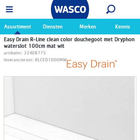
Wasco App
Bekijk
Ga naar de Wasco app
Assortiment
Diensten
Merken
Kennis
Easy Drain R-Line clean color douchegoot met Dryphon
waterslot 100cm mat wit
artikelnr: 32408775
leveranciersnr: RLCED1000MW