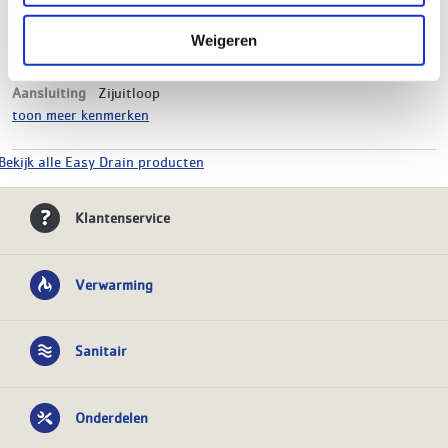
Materiaal
RVS
Kleur
Brushed brass
Weigeren
Hoogte
80 mm
Breedte
60 mm
Aansluiting
Zijuitloop
toon meer kenmerken
Bekijk alle Easy Drain producten
Klantenservice
Verwarming
Sanitair
Onderdelen