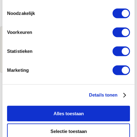
Toestemmingsselectie
Noodzakelijk
Voorkeuren
Jouw brutoprijs
€545,24
per stuk
Statistieken
Log in voor jouw prijs
Marketing
Kenmerken
Details tonen
Merk
Easy Drain
Leverancierscode
RLCED900BBS
Alles toestaan
EAN-Code
8720289082666
Product soort
Douchegoot
Selectie toestaan
Serie
R-line clean