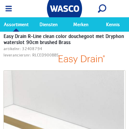
Wasco App
Bekijk
Ga naar de Wasco app
Assortiment
Diensten
Merken
Kennis
Easy Drain R-Line clean color douchegoot met Dryphon
waterslot 90cm brushed Brass
artikelnr: 32408794
leveranciersnr: RLCED900BBS