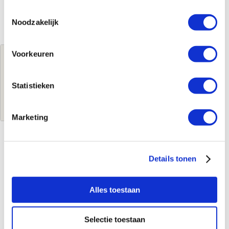
Toestemmingsselectie
Noodzakelijk
Voorkeuren
Jouw brutoprijs
€545,24
per stuk
Statistieken
Log in voor jouw prijs
Marketing
Kenmerken
Details tonen
Merk
Easy Drain
Leverancierscode
RLCED900BRG
Alles toestaan
EAN-Code
8720289082710
Product soort
Douchegoot
Selectie toestaan
Serie
R-line clean