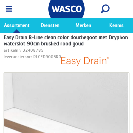
Wasco App
Bekijk
Ga naar de Wasco app
Assortiment
Diensten
Merken
Kennis
Easy Drain R-Line clean color douchegoot met Dryphon
waterslot 90cm brushed rood goud
artikelnr: 32408789
leveranciersnr: RLCED900BRG