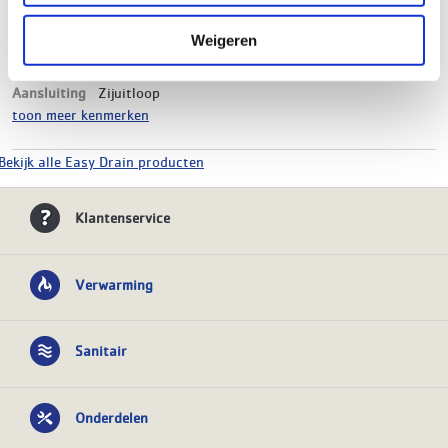
Materiaal
RVS
Kleur
Brushed red gold
Weigeren
Hoogte
80 mm
Breedte
60 mm
Aansluiting
Zijuitloop
toon meer kenmerken
Bekijk alle Easy Drain producten
Klantenservice
Verwarming
Sanitair
Onderdelen