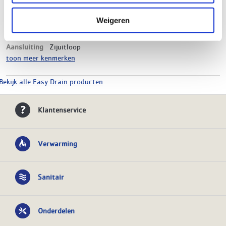
Materiaal
RVS
Kleur
Brushed black chrome
Weigeren
Hoogte
80 mm
Breedte
60 mm
Aansluiting
Zijuitloop
toon meer kenmerken
Bekijk alle Easy Drain producten
Klantenservice
Verwarming
Sanitair
Onderdelen