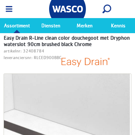
Wasco App
Bekijk
Ga naar de Wasco app
Assortiment
Diensten
Merken
Kennis
Easy Drain R-Line clean color douchegoot met Dryphon
waterslot 90cm brushed black Chrome
artikelnr: 32408784
leveranciersnr: RLCED900BBC