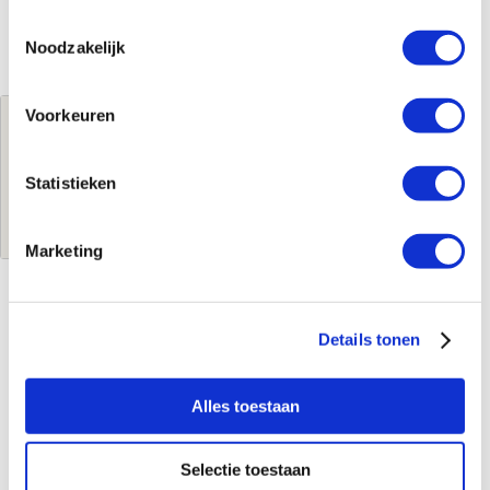
Toestemmingsselectie
Noodzakelijk
Voorkeuren
Jouw brutoprijs
€545,24
per stuk
Statistieken
Log in voor jouw prijs
Marketing
Kenmerken
Details tonen
Merk
Easy Drain
Leverancierscode
RLCED900BBC
Alles toestaan
EAN-Code
8720289081539
Product soort
Douchegoot
Selectie toestaan
Serie
R-line clean