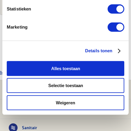
Log in voor jouw prijs
Statistieken
Marketing
Kenmerken
Merk
Elco
Details tonen
Leverancierscode
3581313
EAN-Code
5414849453722
Alles toestaan
Bekijk alle Elco producten
Selectie toestaan
Klantenservice
Weigeren
Verwarming
Sanitair