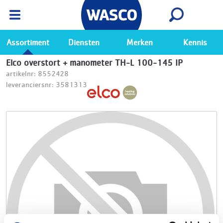
Wasco App
Bekijk
Ga naar de Wasco app
Assortiment
Diensten
Merken
Kennis
Elco overstort + manometer TH-L 100-145 IP
artikelnr: 8552428
leveranciersnr: 3581313