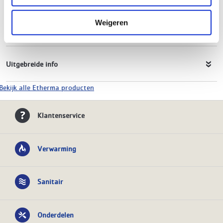
Hoogte
900 mm
Breedte
630 mm
Weigeren
Vermogen
350W
Uitgebreide info
Bekijk alle Etherma producten
Klantenservice
Verwarming
Sanitair
Onderdelen