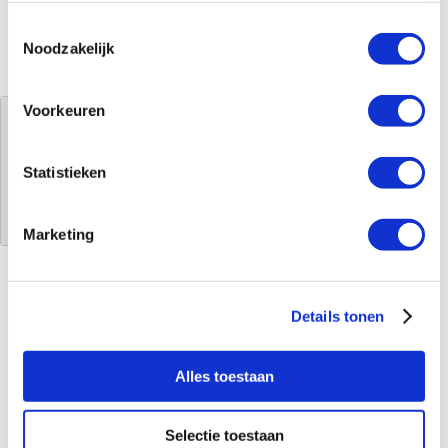
Toestemmingsselectie
Noodzakelijk
Voorkeuren
Jouw brutoprijs
€1.058,60
per stuk
Statistieken
Log in voor jouw prijs
Marketing
Kenmerken
Details tonen
Merk
Etherma
Leverancierscode
35908
Alles toestaan
EAN-Code
9120015721934
Product soort
Infraroodpaneel
Selectie toestaan
Serie
LAVA BATH 2.0