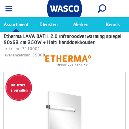
Wasco App
Bekijk
Ga naar de Wasco app
Assortiment
Diensten
Merken
Kennis
Etherma LAVA BATH 2.0 infraroodverwarming spiegel
90x63 cm 350W + Halti handdoekhouder
artikelnr: 7110001
leveranciersnr: 35908