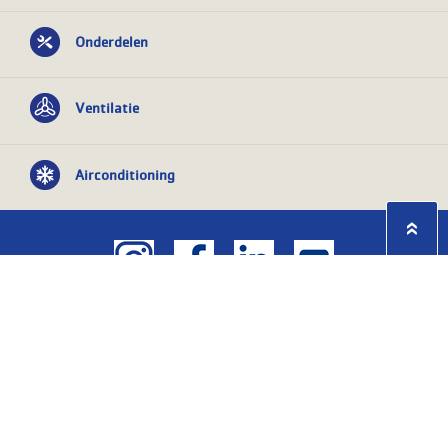
Onderdelen
Ventilatie
Airconditioning
Privacy statement
Algemene
voorwaarden
KvK nr: 08055426
BTW nr:
NL801603729B01
Copyright Ⓒ 2026
WASCO