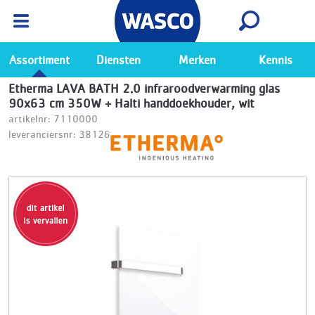
Wasco App
Bekijk
Ga naar de Wasco app
Assortiment
Diensten
Merken
Kennis
Etherma LAVA BATH 2.0 infraroodverwarming glas
90x63 cm 350W + Halti handdoekhouder, wit
artikelnr: 7110000
leveranciersnr: 38126