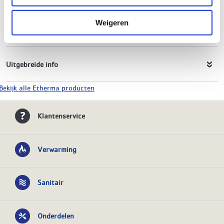
Hoogte
1600 mm
Breedte
630 mm
Weigeren
Vermogen
1000W
Uitgebreide info
Bekijk alle Etherma producten
Klantenservice
Verwarming
Sanitair
Onderdelen