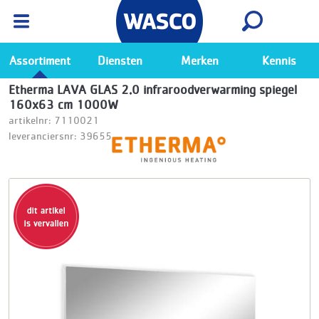
Wasco App
Bekijk
Ga naar de Wasco app
Assortiment
Diensten
Merken
Kennis
Etherma LAVA GLAS 2.0 infraroodverwarming spiegel
160x63 cm 1000W
artikelnr: 7110021
leveranciersnr: 39655