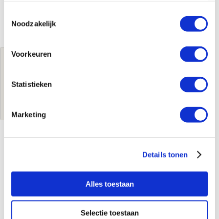
Toestemmingsselectie
Noodzakelijk
Voorkeuren
Jouw brutoprijs
€1.364,00
per stuk
Statistieken
Log in voor jouw prijs
Marketing
Kenmerken
Details tonen
Merk
Etherma
Leverancierscode
39655
Alles toestaan
EAN-Code
9120061391198
Product soort
Infraroodpaneel
Selectie toestaan
Serie
LAVA GLAS 2.0