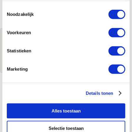
Toestemmingsselectie
Noodzakelijk
Voorkeuren
Jouw brutoprijs
€692,30
per stuk
Statistieken
Log in voor jouw prijs
Marketing
Kenmerken
Details tonen
Merk
Etherma
Leverancierscode
39650
Alles toestaan
EAN-Code
9120061391143
Product soort
Infraroodpaneel
Selectie toestaan
Serie
LAVA GLAS 2.0