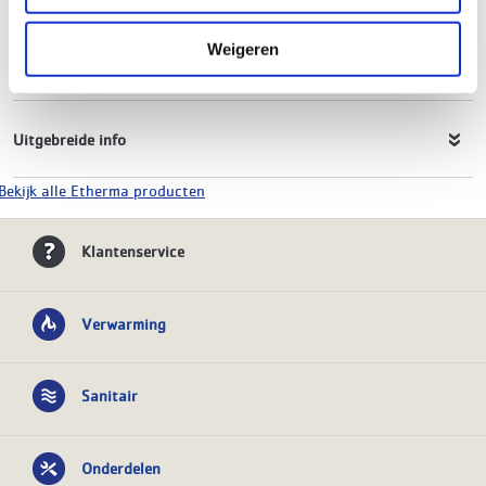
Hoogte
500 mm
Breedte
630 mm
Weigeren
Vermogen
250W
Uitgebreide info
Bekijk alle Etherma producten
Klantenservice
Verwarming
Sanitair
Onderdelen