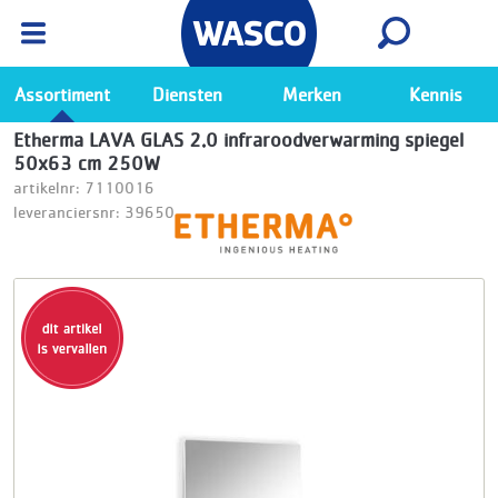
Wasco App
Bekijk
Ga naar de Wasco app
Assortiment
Diensten
Merken
Kennis
Etherma LAVA GLAS 2.0 infraroodverwarming spiegel
50x63 cm 250W
artikelnr: 7110016
leveranciersnr: 39650