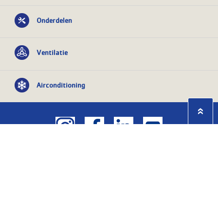
Onderdelen
Ventilatie
Airconditioning
Privacy statement
Algemene
voorwaarden
KvK nr: 08055426
BTW nr:
NL801603729B01
Copyright Ⓒ 2026
WASCO