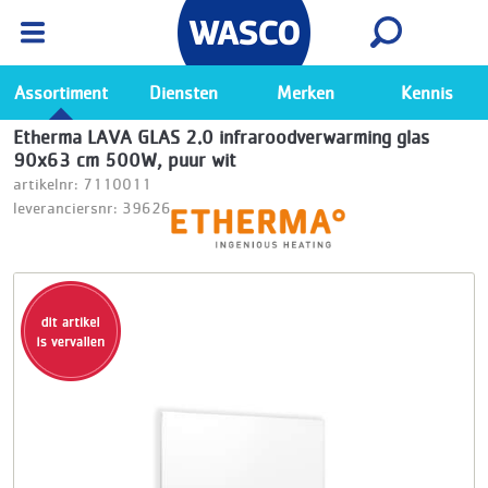
Wasco App
Bekijk
Ga naar de Wasco app
Assortiment
Diensten
Merken
Kennis
Etherma LAVA GLAS 2.0 infraroodverwarming glas
90x63 cm 500W, puur wit
artikelnr: 7110011
leveranciersnr: 39626