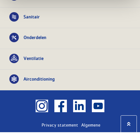
Sanitair
Onderdelen
Ventilatie
Airconditioning
Privacy statement
Algemene
voorwaarden
KvK nr: 08055426
BTW nr: