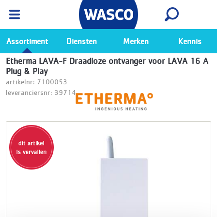
Wasco App
Bekijk
Ga naar de Wasco app
Assortiment
Diensten
Merken
Kennis
Etherma LAVA-F Draadloze ontvanger voor LAVA 16 A
Plug & Play
artikelnr: 7100053
leveranciersnr: 39714