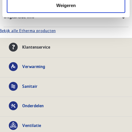
Weigeren
Uitgebreide info
Bekijk alle Etherma producten
Klantenservice
Verwarming
Sanitair
Onderdelen
Ventilatie