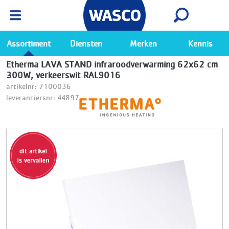
Wasco App
Bekijk
Ga naar de Wasco app
Assortiment
Diensten
Merken
Kennis
Etherma LAVA STAND infraroodverwarming 62x62 cm
300W, verkeerswit RAL9016
artikelnr: 7100036
leveranciersnr: 44897