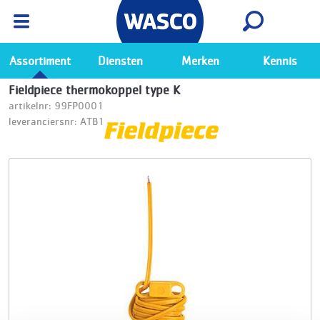
Wasco App
Bekijk
Ga naar de Wasco app
Assortiment
Diensten
Merken
Kennis
Fieldpiece thermokoppel type K
artikelnr: 99FP0001
leveranciersnr: ATB1