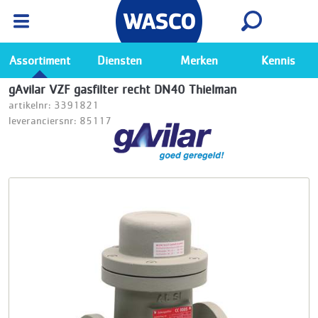
Wasco App
Bekijk
Ga naar de Wasco app
Assortiment
Diensten
Merken
Kennis
gAvilar VZF gasfilter recht DN40 Thielman
artikelnr: 3391821
leveranciersnr: 85117