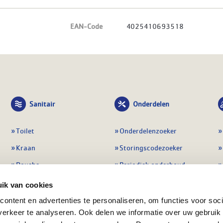
EAN-Code
4025410693518
Sanitair
Onderdelen
Toilet
Onderdelenzoeker
Kraan
Storingscodezoeker
Douche
Periodiek onderhoud
Wastafel
Pompen
ik van cookies
Badmeubel
Regelapparatuur
ontent en advertenties te personaliseren, om functies voor soci
erkeer te analyseren. Ook delen we informatie over uw gebruik
Afvoeren
Preventie & detectie