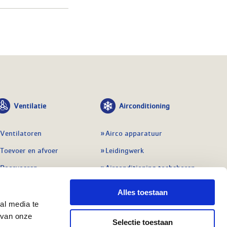
Ventilatie
Airconditioning
Ventilatoren
Airco apparatuur
Toevoer en afvoer
Leidingwerk
Doorvoeren
Airconditioning toebehoren
Balansventilatie WTW
Gereedschap en
Alles toestaan
meetapparatuur
Service & onderhoud
al media te
Service en onderhoud
 van onze
Regelingen
Selectie toestaan