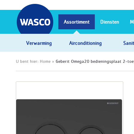
Assortiment
Diensten
M
Verwarming
Airconditioning
Sanit
U bent hier:
Home
Geberit Omega20 bedieningsplaat 2-to