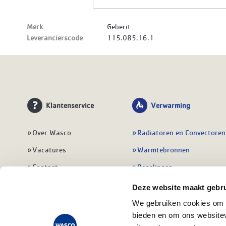
Merk
Geberit
Leverancierscode
115.085.16.1
Klantenservice
Verwarming
Over Wasco
Radiatoren en Convectoren
Vacatures
Warmtebronnen
Contact
Regelingen
Wasco Nieuwsbrief
Vloerverwarming
Deze website maakt gebru
Vestigingen
Leidingwerk
We gebruiken cookies om c
bieden en om ons websitev
Klant worden
Warmwatertoestellen