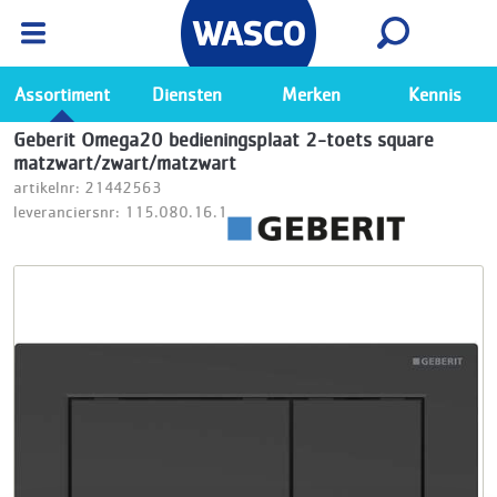
Wasco App
Bekijk
Ga naar de Wasco app
Assortiment
Diensten
Merken
Kennis
Geberit Omega20 bedieningsplaat 2-toets square
matzwart/zwart/matzwart
artikelnr: 21442563
leveranciersnr: 115.080.16.1