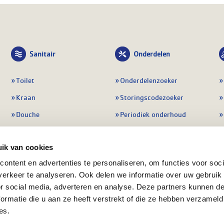
Sanitair
Onderdelen
Toilet
Onderdelenzoeker
Kraan
Storingscodezoeker
Douche
Periodiek onderhoud
Wastafel
Pompen
ik van cookies
Badmeubel
Regelapparatuur
ontent en advertenties te personaliseren, om functies voor soci
Afvoeren
Preventie & detectie
erkeer te analyseren. Ook delen we informatie over uw gebruik
Alle sanitair
Alle onderdelen
or social media, adverteren en analyse. Deze partners kunnen 
ormatie die u aan ze heeft verstrekt of die ze hebben verzameld
es.