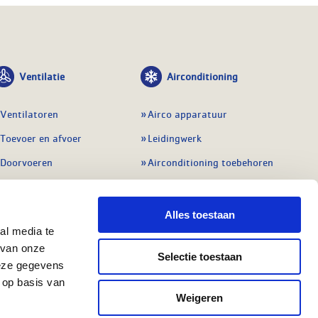
Ventilatie
Airconditioning
Ventilatoren
Airco apparatuur
Toevoer en afvoer
Leidingwerk
Doorvoeren
Airconditioning toebehoren
Balansventilatie WTW
Gereedschap en
meetapparatuur
Service & onderhoud
Alles toestaan
Service en onderhoud
al media te
Regelingen
 van onze
Regelapparatuur
Selectie toestaan
Alle ventilatie
deze gegevens
Alle koeling
 op basis van
Weigeren