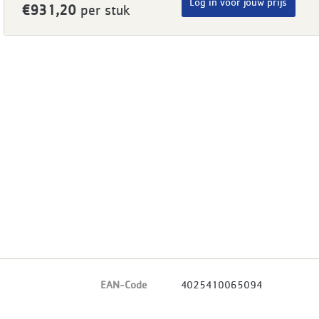
Log in voor jouw prijs
€931,20
per stuk
EAN-Code
4025410065094