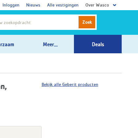
Inloggen
Nieuws
Alle vestigingen
Over Wasco
Zoek
rzaam
Meer...
Deals
Bekijk alle Geberit producten
n,