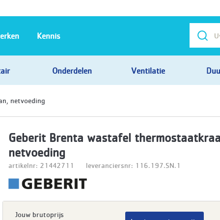
erken
Kennis
air
Onderdelen
Ventilatie
Duu
an, netvoeding
Geberit Brenta wastafel thermostaatkraa
netvoeding
artikelnr: 21442711
leveranciersnr: 116.197.SN.1
Jouw brutoprijs