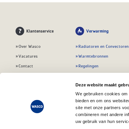
Klantenservice
Verwarming
Over Wasco
Radiatoren en Convectoren
Vacatures
Warmtebronnen
Contact
Regelingen
Wasco Nieuwsbrief
Vloerverwarming
Deze website maakt gebru
Vestigingen
Leidingwerk
We gebruiken cookies om c
Klant worden
Warmwatertoestellen
bieden en om ons websitev
Veelgestelde vragen
Alle verwarming
site met onze partners vo
combineren met andere inf
uw gebruik van hun servic