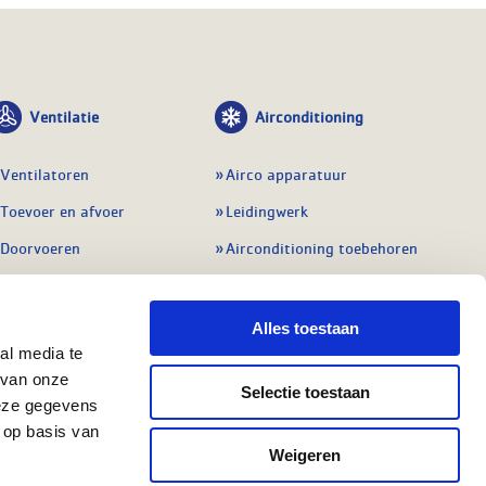
Ventilatie
Airconditioning
Ventilatoren
Airco apparatuur
Toevoer en afvoer
Leidingwerk
Doorvoeren
Airconditioning toebehoren
Balansventilatie WTW
Gereedschap en
meetapparatuur
Service & onderhoud
Alles toestaan
Service en onderhoud
al media te
Regelingen
 van onze
Regelapparatuur
Selectie toestaan
Alle ventilatie
deze gegevens
Alle koeling
 op basis van
Weigeren