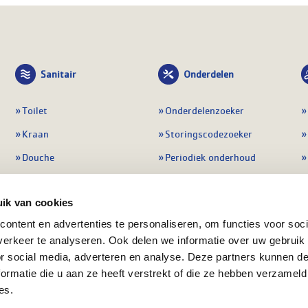
Sanitair
Onderdelen
Toilet
Onderdelenzoeker
Kraan
Storingscodezoeker
Douche
Periodiek onderhoud
Wastafel
Pompen
ik van cookies
Badmeubel
Regelapparatuur
ontent en advertenties te personaliseren, om functies voor soci
Afvoeren
Preventie & detectie
erkeer te analyseren. Ook delen we informatie over uw gebruik
Alle sanitair
Alle onderdelen
or social media, adverteren en analyse. Deze partners kunnen 
ormatie die u aan ze heeft verstrekt of die ze hebben verzameld
es.