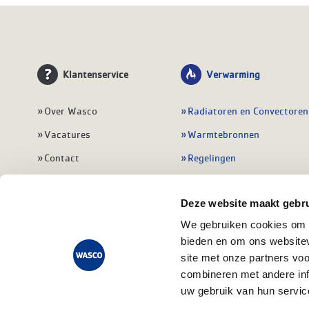
Klantenservice
Verwarming
Over Wasco
Radiatoren en Convectoren
Vacatures
Warmtebronnen
Contact
Regelingen
Wasco Nieuwsbrief
Vloerverwarming
Deze website maakt gebru
Vestigingen
Leidingwerk
We gebruiken cookies om c
Klant worden
Warmwatertoestellen
bieden en om ons websitev
Veelgestelde vragen
Alle verwarming
site met onze partners vo
combineren met andere inf
uw gebruik van hun servic