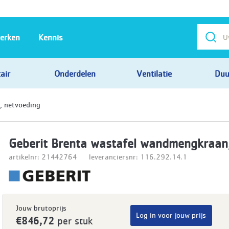
erken
Kennis
air
Onderdelen
Ventilatie
Duu
, netvoeding
Geberit Brenta wastafel wandmengkraan
artikelnr: 21442764
leveranciersnr: 116.292.14.1
Jouw brutoprijs
Log in voor jouw prijs
€846,72
per stuk