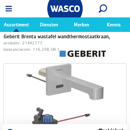
Wasco App
Bekijk
Ga naar de Wasco app
Assortiment
Diensten
Merken
Kennis
Geberit Brenta wastafel wandthermostaatkraan,
artikelnr: 21442777
leveranciersnr: 116.298.SN.1