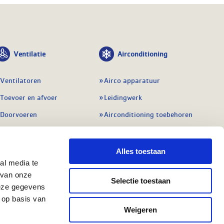
Ventilatie
Airconditioning
Ventilatoren
Airco apparatuur
Toevoer en afvoer
Leidingwerk
Doorvoeren
Airconditioning toebehoren
Balansventilatie WTW
Gereedschap en
meetapparatuur
Service & onderhoud
Alles toestaan
Service en onderhoud
al media te
Regelingen
 van onze
Regelapparatuur
Selectie toestaan
Alle ventilatie
deze gegevens
Alle koeling
 op basis van
Weigeren