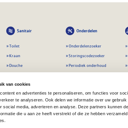
Sanitair
Onderdelen
Toilet
Onderdelenzoeker
Kraan
Storingscodezoeker
Douche
Periodiek onderhoud
Wastafel
Pompen
ik van cookies
Badmeubel
Regelapparatuur
ontent en advertenties te personaliseren, om functies voor soci
Afvoeren
Preventie & detectie
erkeer te analyseren. Ook delen we informatie over uw gebruik
Alle sanitair
Alle onderdelen
or social media, adverteren en analyse. Deze partners kunnen 
ormatie die u aan ze heeft verstrekt of die ze hebben verzameld
es.