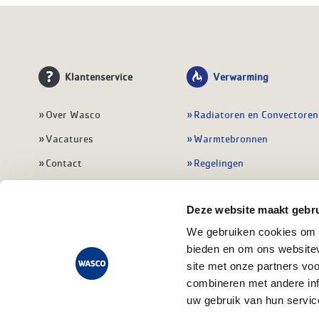
Klantenservice
Verwarming
Over Wasco
Radiatoren en Convectoren
Vacatures
Warmtebronnen
Contact
Regelingen
Wasco Nieuwsbrief
Vloerverwarming
Deze website maakt gebru
Vestigingen
Leidingwerk
We gebruiken cookies om c
Klant worden
Warmwatertoestellen
bieden en om ons websitev
Veelgestelde vragen
Alle verwarming
site met onze partners vo
combineren met andere inf
uw gebruik van hun servic