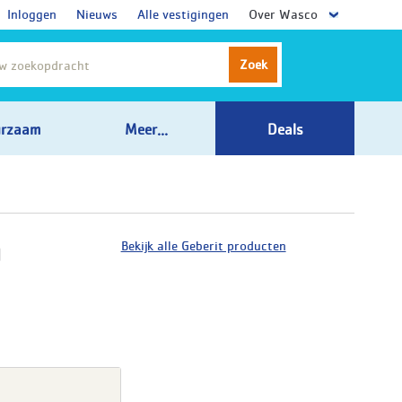
Inloggen
Nieuws
Alle vestigingen
Over Wasco
Zoek
rzaam
Meer...
Deals
Bekijk alle Geberit producten
g