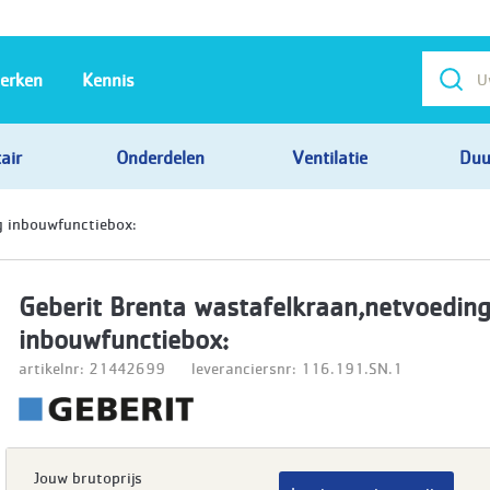
erken
Kennis
air
Onderdelen
Ventilatie
Duu
g inbouwfunctiebox:
Geberit Brenta wastafelkraan,netvoedin
inbouwfunctiebox:
artikelnr: 21442699
leveranciersnr: 116.191.SN.1
Jouw brutoprijs