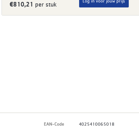
Log in voor jouw prijs
€810,21
per stuk
EAN-Code
4025410065018