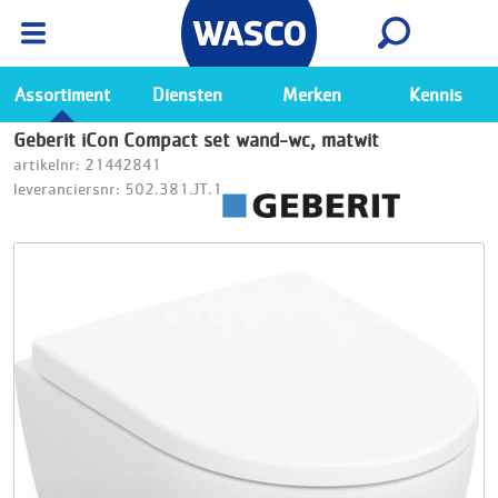
Wasco App
Bekijk
Ga naar de Wasco app
Assortiment
Diensten
Merken
Kennis
Geberit iCon Compact set wand-wc, matwit
artikelnr: 21442841
leveranciersnr: 502.381.JT.1