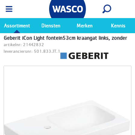
Wasco App
Bekijk
Ga naar de Wasco app
Assortiment
Diensten
Merken
Kennis
Geberit iCon Light fontein53cm kraangat links, zonder
artikelnr: 21442832
leveranciersnr: 501.833.JT.1