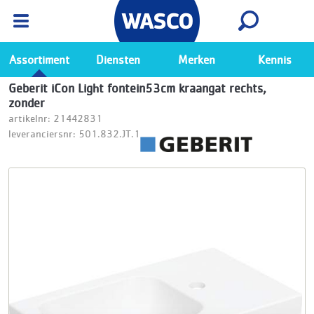
Wasco App
Bekijk
Ga naar de Wasco app
Assortiment
Diensten
Merken
Kennis
Geberit iCon Light fontein53cm kraangat rechts,
zonder
artikelnr: 21442831
leveranciersnr: 501.832.JT.1